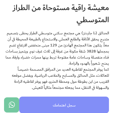
معيشة راقية مستوحاة من الطراز
المتوسطي
الحدائق (ذا جاردنز) هي مجتمع سكني متوسطي الطراز يحظى بتصميم
متدرج يحقق الأناقة والطابع العملي والاستمتاع بالطبيعة المحيطة في آن
معاً. يتكون هذا المجتمع الهادئ من 129 مبنى منخفض الارتفاع تضم
بمجملها 3828 شقة مكونة من غرفة إلى ثلاث غرف نوم. ويتميز بساحات
فناء منفصلة وساحات عامة مفتوحة تربط بينها ممرات خضراء وارفة، مما
يمنح شعوراً بالهدوء والراحة.
كما يوفر المجتمع لقاطنيه العديد من المرافق المصممة خصيصاً
للعائلات، مثل الحدائق والمسابح والملاعب الرياضية. وبفضل موقعه
القريب من ابن بطوطة مول ومحطة المترو، فهو يوفر لقاطنيه الراحة
والسهولة في التنقل، مما يجعله مجتمعاً مثالياً للعيش.
سجل اهتمامك