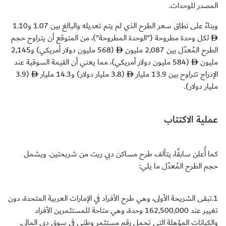
المصدر للوحدات.
وبناءً على نطاق سعر الطرح الذي لم يتم تعديله والبالغ بين 1.07 و1.10
لكل وحدة مطروحة ("الوحدة المطروحة")، من المتوقع أن يتراوح حجم
الطرح المُعدّل بين 2,087 مليون
(568 مليون دولار أمريكي) و2,145
مليون
(584 مليون دولار أمريكي)، مما يعني أن القيمة السوقية عند
الإدراج تتراوح بين 13.9 مليار
(3.8 مليار دولار) و14.3 مليار
(3.9
مليار دولار).
عملية الاكتتاب
كما أُعلن سابقًا، يتألف طرح مساكن دبي ريت من شريحتين. ويشمل
حجم الطرح المُعدّل ما يلي:
1.تبقى الشريحة الأولى، وهي طرح الأفراد في الإمارات العربية المتحدة، دون
تغيير عند 162,500,000 وحدة، وهي متاحة للمستثمرين الأفراد
والكيانات المؤهلة التي تحمل رقم مستثمر وطني في سوق دبي المالي.