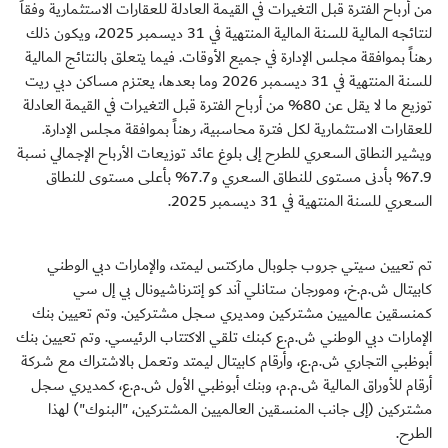
من أرباح الفترة قبل التغيرات في القيمة العادلة للعقارات الاستثمارية وفقاً
لنتائجه المالية للسنة المالية المنتهية في 31 ديسمبر 2025، ويكون ذلك
رهناً بموافقة مجلس الإدارة في جميع الأوقات. فيما يتعلق بالنتائج المالية
للسنة المنتهية في 31 ديسمبر 2026 وما بعدها، يعتزم مساكن دبي ريت
توزيع ما لا يقل عن 80% من أرباح الفترة قبل التغيرات في القيمة العادلة
للعقارات الاستثمارية لكل فترة محاسبية، رهناً بموافقة مجلس الإدارة.
ويشير النطاق السعري للطرح إلى بلوغ عائد توزيعات الأرباح الإجمالي نسبة
7.9% بأدنى مستوى للنطاق السعري و7.7% بأعلى مستوى للنطاق
السعري للسنة المنتهية في 31 ديسمبر 2025.
تم تعيين سيتي جروب جلوبال ماركتس ليمتد، والإمارات دبي الوطني
كابيتال ش.م.خ، ومورجان ستانلي آند كو إنترناشيونال بي إل سي
كمنسقين عالميين مشتركين ومديري سجل مشتركين. وتم تعيين بنك
الإمارات دبي الوطني ش.م.ع كبنك تلقي الاكتتاب الرئيسي. وتم تعيين بنك
أبوظبي التجاري ش.م.ع، وأرقام كابيتال ليمتد وتعمل بالاشتراك مع شركة
أرقام للأوراق المالية ش.م.م، وبنك أبوظبي الأول ش.م.ع، كمديري سجل
مشتركين (إلى جانب المنسقين العالميين المشتركين، "البنوك") لهذا
الطرح.