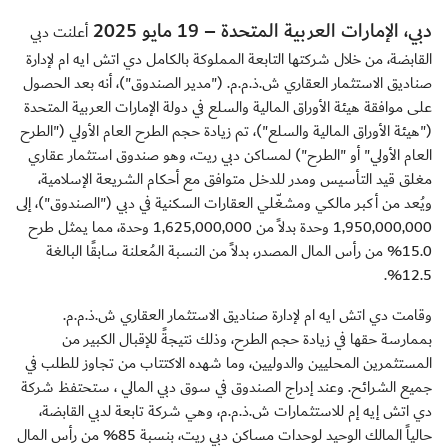
دبي، الإمارات العربية المتحدة – 19 مايو 2025
أعلنت دبي
القابضة، من خلال شركتها التابعة المملوكة بالكامل دي اتش ايه ام لإدارة
صناديق الاستثمار العقاري ش.ذ.م.م. ("مدير الصندوق")، أنه بعد الحصول
على موافقة هيئة الأوراق المالية والسلع في دولة الإمارات العربية المتحدة
("هيئة الأوراق المالية والسلع")، تم زيادة حجم الطرح العام الأولي ("الطرح
العام الأولي" أو "الطرح") لمساكن دبي ريت، وهو صندوق استثمار عقاري
مغلق قيد التأسيس ومدر للدخل متوافق مع أحكام الشريعة الإسلامية،
ويُعد من أكبر مالكي ومشغّلي العقارات السكنية في دبي ("الصندوق")، إلى
1,950,000,000 وحدة بدلاً من 1,625,000,000 وحدة، مما يمثل طرح
15.0% من رأس المال المصدر، بدلاً من النسبة المُعلنة سابقًا البالغة
12.5%.
وقامت دي اتش ايه ام لإدارة صناديق الاستثمار العقاري ش.ذ.م.م.
بممارسة حقها في زيادة حجم الطرح، وذلك نتيجةً للإقبال الكبير من
المستثمرين المحليين والدوليين، وما شهده الاكتتاب من تجاوز للطلب في
جميع الشرائح. وعند إدراج الصندوق في سوق دبي المالي ، ستحتفظ شركة
دي اتش إيه إم للاستثمارات ش.ذ.م.م، وهي شركة تابعة لدبي القابضة،
حالياً المالك الوحيد لوحدات مساكن دبي ريت، بنسبة 85% من رأس المال