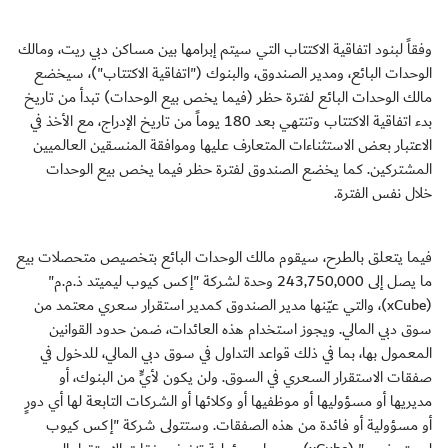
وفقاً لبنود اتفاقية الاكتتاب التي سيتم إبرامها بين مساكن دبي ريت، ومالك
الوحدات البائع، ومدير الصندوق، والبنوك ("اتفاقية الاكتتاب")، سيخضع
مالك الوحدات البائع لفترة حظر (فيما يخص بيع الوحدات) تبدأ من تاريخ
بدء اتفاقية الاكتتاب وتنتهي بعد 180 يوماً من تاريخ الإدراج، مع الأخذ في
الاعتبار بعض الاستثناءات المتعارف عليها وموافقة المنسقين العالميين
المشتركين. كما يخضع الصندوق لفترة حظر فيما يخص بيع الوحدات
خلال نفس الفترة.
فيما يتعلق بالطرح، سيقوم مالك الوحدات البائع بتخصيص متحصلات بيع
ما يصل إلى 243,750,000 وحدة لشركة "إكس كيوب ليميتد ذ.م.م"
(xCube)، والتي عيّنها مدير الصندوق كمدير استقرار سعري معتمد من
سوق دبي المالي. ويجوز استخدام هذه العائدات، ضمن حدود القوانين
المعمول بها، بما في ذلك قواعد التداول في سوق دبي المالي، للدخول في
صفقات الاستقرار السعري في السوق. ولن يكون لأيٍّ من البنوك، أو
مديريها أو مسؤوليها أو موظفيها أو وكلائها أو الشركات التابعة لها أي دورٍ
أو مسؤولية أو فائدة من هذه الصفقات. وستتولى شركة "إكس كيوب