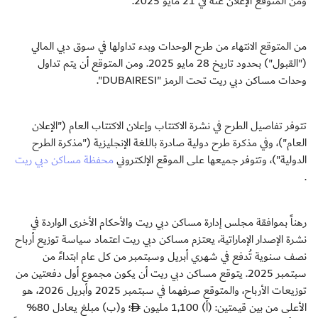
ومن المتوقع الإعلان عنه في 21 مايو 2025.
من المتوقع الانتهاء من طرح الوحدات وبدء تداولها في سوق دبي المالي
("القبول") بحدود تاريخ 28 مايو 2025. ومن المتوقع أن يتم تداول
وحدات مساكن دبي ريت تحت الرمز "DUBAIRESI".
تتوفر تفاصيل الطرح في نشرة الاكتتاب وإعلان الاكتتاب العام ("الإعلان
العام")، وفي مذكرة طرح دولية صادرة باللغة الإنجليزية ("مذكرة الطرح
الدولية")، وتتوفر جميعها على الموقع الإلكتروني
محفظة مساكن دبي ريت
.
رهناً بموافقة مجلس إدارة مساكن دبي ريت والأحكام الأخرى الواردة في
نشرة الإصدار الإماراتية، يعتزم مساكن دبي ريت اعتماد سياسة توزيع أرباح
نصف سنوية تُدفع في شهري أبريل وسبتمبر من كل عام ابتداءً من
سبتمبر 2025. يتوقع مساكن دبي ريت أن يكون مجموع أول دفعتين من
توزيعات الأرباح، والمتوقع صرفهما في سبتمبر 2025 وأبريل 2026، هو
الأعلى من بين قيمتين: (أ) 1,100 مليون
؛ و(ب) مبلغ يعادل 80%