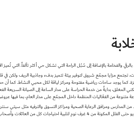
ابة
قي والفخامة بالإضافة إلى سُبُل الراحة التي تشكل حي أكثر تآلفاً. التي تُميز الأحي
، تجتمع مزايا مجمّع شروق لتوفير بيئة تتميز بدفء وجاذبية الريف ولكن في قل
جّهزة. كما يوجد ساحات رياضية مفتوحة ومركز لياقة لكل محبي النشاط. كما أن ح
كني المغلق، بدايةً من خدمة الحراسة على مدار الساعة إلى الصيانة السريعة الفع
عة متنوعة من الفعّاليات المنظمة داخل المجمّع على مدار العام، بما فيها عروض
من المدارس ومرافق الرعاية الصحية ومراكز التسوق والترفيه مثل سيتي سنت
 احتياجات كل من العائلات وأصحاب الشركات.