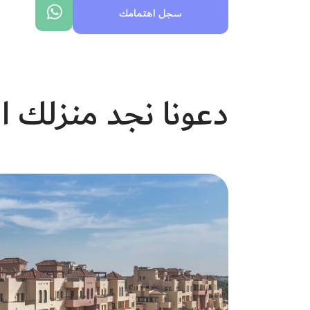
سجل اهتمامك
دعونا نجد منزلك ا