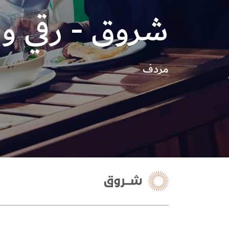
شروق - رقي و
مردف