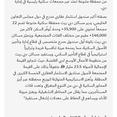
من محفظة متنوعة تمتد عبر مجمعات سكنية رئيسية في إمارة
دبي.
بصفته أكبر صندوق استثمار عقاري مدرج في دول مجلس التعاون
الخليجي، يدير مساكن دبي ريت محفظة سكنية متنوعة تضم 22
مجمعاً تحتوي على 35,900+ وحدة، تُوفّر السكن لأكثر من
146,000+ مقيم من مختلف الفئات المجتمعية. ويتميّز مساكن
دبي ريت بكونه أول صندوق مدرج متخصص في قطاع إدارة وتأجير
الأصول السكنية، مما يمنحه ميزة تنافسية فريدة وتركيزاً
استراتيجياً في قطاع التأجير السكني. ويستفيد مساكن دبي ريت
من منظومة الأعمال الأوسع لدبي القابضة، حيث تتجاوز القيمة
الإجمالية لأصوله 23.5 مليار
، متفوقاً بذلك على القيمة
المجتمعة لأصول صناديق الاستثمار العقاري الخمسة الكبرى في
المنطقة. وتُعزز الاستراتيجية المتوازنة لتوزيع محفظته عبر أبرز
المحاور السكنية في دبي من التنوع الجغرافي وتعدد فئات
المستأجرين، مما يقلل من المخاطر التشغيلية، ويعزز مرونة
الأداء، ويساهم في الحفاظ على معدلات إشغال مستقرة."