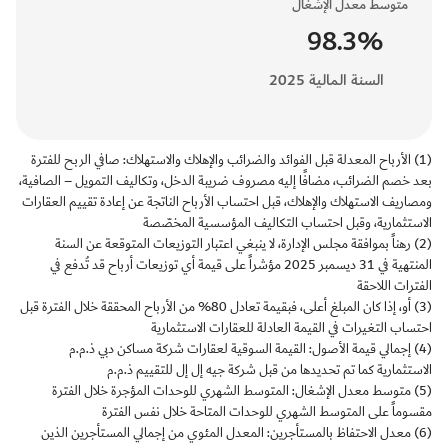
متوسط معدل الإشغال
98.3%
السنة المالية 2025
(1) الأرباح المعدلة قبل الفوائد والضرائب والإهلاك والاستهلاك: صافي الربح للفترة
بعد خصم الضرائب، مضافًا إليه مصروف ضريبة الدخل، وتكاليف التمويل – الصافية،
ومصاريف الاستهلاك والإهلاك، قبل احتساب الأرباح الناتجة عن إعادة تقييم العقارات
الاستثمارية، وقبل احتساب التكاليف المؤسسية المخصّصة
(2) رهناً بموافقة مجلس الإدارة، لا ينبغي اعتبار التوزيعات المتوقعة عن السنة
المنتهية في 31 ديسمبر 2025 مؤشراً على قيمة أي توزيعات أرباح قد تُدفع في
الفترات اللاحقة
(3) أو، إذا كان المبلغ أعلى، فبقيمة تعادل 80% من الأرباح المحققة خلال الفترة قبل
احتساب التغيرات في القيمة العادلة للعقارات الاستثمارية
(4) إجمالي قيمة الأصول: القيمة السوقية لعقارات شركة مساكن دبي ذ.م.م
الاستثمارية كما تم تحديدها من قبل شركة جيه إل إل للتقييم ذ.م.م
(5) متوسط معدل الإشغال: المتوسط الشهري للوحدات المؤجرة خلال الفترة
مقسوماً على المتوسط الشهري للوحدات المتاحة خلال نفس الفترة
(6) معدل الاحتفاظ بالمستأجرين: المعدل المئوي من إجمالي المستأجرين الذين