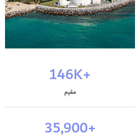
+146K
مقيم
+35,900