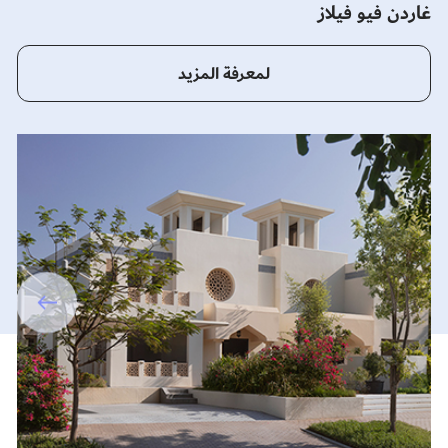
غاردن فيو فيلاز
قر
لمعرفة المزيد