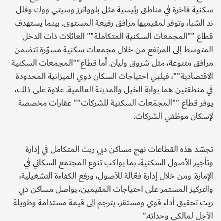
سكنية فاخرة في مناطق رئيسية مثل بلوواترز وسيتي ووك وفلل
ند الشبا، وتوفر لمقيميها مرافق رفيعة المستوى. بينما يستهدف
قطاع ""المجمعات السكنية المتكاملة"" العائلات ذات الدخل
المتوسط إلى المرتفع من خلال مجمعات سكنية مسوّرة تتضمن
مرافق متنوعة، مثل شروق وليان. أما قطاع""المجمعات السكنية
الاقتصادية""، فيلبي احتياجات السكان ذوي الميزانية المحدودة
في منطقتين هما بوابة الخيل والمدينة العالمية. علاوة على ذلك،
يوفر قطاع ""المجمّعات السكنية للشركات"" عقارات مخصصة
لإسكان موظفي الشركات.
تجسّد هذه القطاعات نهج مساكن دبي ريت المتكامل في إدارة
وتأجير الأصول السكنية، بما يواكب تنوع المجتمع السكاني في
الإمارة. ومن خلال إدارة فعّالة للأصول، ورفع الكفاءة التشغيلية،
والتركيز المستمر على احتياجات المقيمين، يواصل مساكن دبي
ريت تحقيق أداء قوي ومستقر، يترجم إلى قيمة مستدامة وطويلة
الأجل لمالكي وحداته."