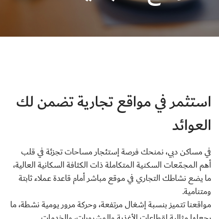
استثمر في مواقع تجارية تضمن لك
العوائد
في مساكن دبي، نمنحك فرصة إستئجار مساحات تجزئة في قلب
أهم المجمّعات السكنية المتكاملة ذات الكثافة السكانية العالية،
ما يضع نشاطك التجاري في موقع مباشر أمام قاعدة عملاء ثابتة
ومتنامية.
مواقعنا تتميز بنسبة إشغال مرتفعة، وحركة مرور يومية نشطة، ما
يجعلها مثالية لقطاعات الأغذية والمشروبات، والخدمات