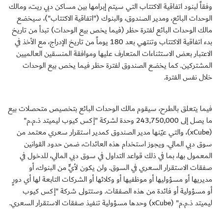
وفقاً لبنود اتفاقية الاكتتاب التي سيتم إبرامها بين مساكن دبي ريت، ومالك
الوحدات البائع، ومدير الصندوق، والبنوك ("اتفاقية الاكتتاب")، سيخضع
مالك الوحدات البائع لفترة حظر (فيما يخص بيع الوحدات) تبدأ من تاريخ
بدء اتفاقية الاكتتاب وتنتهي بعد 180 يوماً من تاريخ الإدراج، مع الأخذ في
الاعتبار بعض الاستثناءات المتعارف عليها وموافقة المنسقين العالميين
المشتركين. كما يخضع الصندوق لفترة حظر فيما يخص بيع الوحدات
خلال نفس الفترة.
فيما يتعلق بالطرح، سيقوم مالك الوحدات البائع بتخصيص متحصلات بيع
ما يصل إلى 243,750,000 وحدة لشركة "إكس كيوب ليميتد ذ.م.م"
(xCube)، والتي عيّنها مدير الصندوق كمدير استقرار سعري معتمد من
سوق دبي المالي. ويجوز استخدام هذه العائدات، ضمن حدود القوانين
المعمول بها، بما في ذلك قواعد التداول في سوق دبي المالي، للدخول في
صفقات الاستقرار السعري في السوق. ولن يكون لأيٍّ من البنوك، أو
مديريها أو مسؤوليها أو موظفيها أو وكلائها أو الشركات التابعة لها أي دورٍ
أو مسؤولية أو فائدة من هذه الصفقات. وستتولى شركة "إكس كيوب
ليميتد ذ.م.م" (xCube) وحدها مسؤولية تنفيذ صفقات الاستقرار السعري.