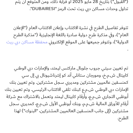
("القبول") بتاريخ 28 مايو 2025 أو قرابة ذلك. ومن المتوقع أن يتم
تداول وحدات مساكن دبي ريت تحت الرمز "DUBAIRESI".
تتوفر تفاصيل الطرح في نشرة الاكتتاب وإعلان الاكتتاب العام ("الإعلان
العام")، وفي مذكرة طرح دولية صادرة باللغة الإنجليزية ("مذكرة الطرح
الدولية")، وتتوفر جميعها على الموقع الإلكتروني
محفظة مساكن دبي ريت
.
تم تعيين سيتي جروب جلوبال ماركتس ليمتد، والإمارات دبي الوطني
كابيتال ش.م.خ، ومورجان ستانلي آند كو إنترناشيونال بي إل سي
كمنسقين عالميين مشتركين ومديري سجل مشتركين. وتم تعيين بنك
الإمارات دبي الوطني ش.م.ع كبنك تلقي الاكتتاب الرئيسي. وتم تعيين بنك
أبوظبي التجاري ش.م.ع، وأرقام كابيتال ليمتد وتعمل بالاشتراك مع شركة
أرقام للأوراق المالية ش.م.م، وبنك أبوظبي الأول ش.م.ع، كمديري سجل
مشتركين (إلى جانب المنسقين العالميين المشتركين، "البنوك") لهذا
الطرح.