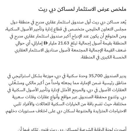
ملخص عرض الاستثمار لمساكن دبي ريت
يُعد مساكن دبي ريت أول صندوق استثمار عقاري مدرج في منطقة دول
مجلس التعاون الخليجي متخصص في قطاع إدارة وتأجير الأصول السكنية،
ومن المتوقع أن يكون عند الإدراج أكبر صندوق استثمار عقاري مدرج في
المنطقة بقيمة أصول إجمالية تبلغ 21.63 مليار
إماراتي، أي حوالي
ضعف القيمة الإجمالية المجتمعة لأصول صناديق الاستثمار العقاري
الخمسة الكبرى في المنطقة.
يدير الصندوق 35,700 وحدة سكنية في دبي، موزعة بشكل استراتيجي في
مناطق رئيسية ضمن الإمارة، مما يجعله واحداً من أكبر مالكي ومشغّلي
العقارات الأصول في دبي، والمرجع الأمثل لإدارة وتأجير الأصول السكنية في
دبي. وتتنوع محفظة الصندوق عبر مواقع وأنواع عقارات وفئات سعرية
مختلفة، حيث تضم باقة من الخيارات السكنية للعائلات والأفراد تلبي
الاحتياجات المتزايدة والمتنوعة لسكان دبي على اختلاف مستويات دخلهم.
أصدرت لجنة الرقابة الشرعية لمساكن دبي ريت فتوى تؤكد فيها أن