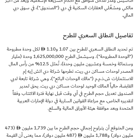
التأسيس ومدر للدخل متوافق مع أحكام الشريعة الإسلامية، ويُعد من أكبر
مالكي ومشغّلي العقارات السكنية في دبي ("الصندوق")، في سوق دبي
المالي.
تفاصيل النطاق السعري للطرح
تم تحديد النطاق السعري للطرح بين 1.07 و1.10
لكل وحدة مطروحة
("الوحدة المطروحة"). وسيشمل الطرح 1,625,000,000 وحدة (مليار
وستمائة وخمسة وعشرون مليون وحدة)، تُمثل 12.5% من رأس المال
المصدر لوحدات مساكن دبي ريت، تطرحها شركة دي اتش إيه إم
للاستثمارات ش.ذ.م.م ("مالك الوحدات البائع")، وهي شركة تابعة لدبي
القابضة، حالياً المالك الوحيد لوحدات مساكن دبي ريت. يحق لمدير
الصندوق تعديل حجم الطرح في أي وقت قبل نهاية فترة الاكتتاب وفقاً
لتقديره الخاص، مع مراعاة القوانين السارية في دولة الإمارات العربية
المتحدة وبعد موافقة هيئة الأوراق المالية والسلع.
ومن المتوقع أن يتراوح إجمالي حجم الطرح ما بين 1,739 مليون
(473
مليون دولار) و1,788 مليون
(487 مليون دولار)، مما يعني أن القيمة