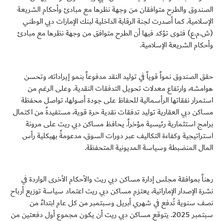
الصندوق والطرح متوافقان من وجهة نظرها مع مبادئ وأحكام الشريعة
الإسلامية. كما أصدرت لجنة الرقابة الداخلية لبنك الإمارات دبي الوطني
(ش.م.ع) فتوى تؤكد فيها أن الطرح متوافق من وجهة نظرها مع مبادئ
وأحكام الشريعة الإسلامية.
حقق الصندوق نمواً قوياً في توليد النقد مدفوعاً بنمو إيراداته، وتحسن
هوامشه، وارتفاع معدلات تحويل التدفقات النقدية. وعلى الرغم من
استمرار نفقاتها الرأسمالية للحفاظ على جودة أصولها، تواصل محفظة
مساكن دبي العقارية توليد تدفقات نقدية حرة قوية، مستفيدةً من اكتمال
برامج استثمارية رئيسية مؤخراً. يحافظ مساكن دبي ريت على مرونة
استراتيجية وكفاءة التكاليف عبر دورات السوق، مدعومةً بهيكلية رأس
المال المنضبطة وسياسة المديونية المتحفظة.
رهناً بموافقة مجلس إدارة مساكن دبي ريت والأحكام الأخرى الواردة في
نشرة الإصدار الإماراتية، يعتزم مساكن دبي ريت اعتماد سياسة توزيع أرباح
نصف سنوية تُدفع في شهري أبريل وسبتمبر من كل عام ابتداءً من
سبتمبر 2025. يتوقع مساكن دبي ريت أن يكون مجموع أول دفعتين من