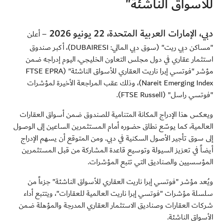
للأسواق الناشئة"
دبي، الإمارات العربية المتحدة، 22 يونيو
2026
– أعلن
"مساكن دبي ريت" (سوق دبي المالي: DUBAIRESI)، أكبر صندوق
استثمار عقاري في دول مجلس التعاون الخليجي، اليوم إدراجه ضمن
مؤشر "فوتسي إبرا ناريت العقاري للأسواق الناشئة" (FTSE EPRA
Nareit Emerging Index)، وذلك عقب المراجعة الأخيرة لمؤشرات
"فوتسي راسل" (FTSE Russell).
ويعكس هذا الإدراج المكانة المتنامية للصندوق ضمن أسواق العقارات
العالمية، كما يوسّع نطاق حضوره أمام المستثمرين الساعين إلى الوصول
إلى سوق تأجير الأصول السكنية في دبي. ومن المتوقع أن يسهم الإدراج
أيضاً في تعزيز السيولة وتوسيع قاعدة المشاركة من قبل المستثمرين
المؤسسيين والصناديق التي تتبع المؤشرات.
ويُعد مؤشر "فوتسي إبرا ناريت العقاري للأسواق الناشئة" جزءاً من
سلسلة مؤشرات "فوتسي إبرا ناريت العالمية للعقارات"، ويتتبع أداء
شركات العقارات وصناديق الاستثمار العقاري المدرجة والمؤهلة ضمن
الأسواق الناشئة.