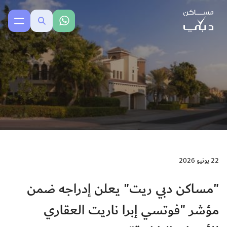
22 يونيو 2026
"مساكن دبي ريت" يعلن إدراجه ضمن
مؤشر "فوتسي إبرا ناريت العقاري