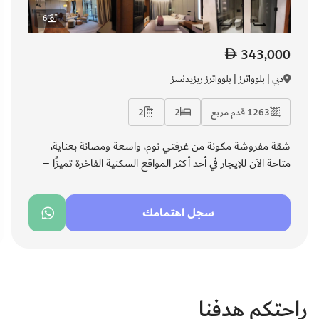
6
343,000
دبي | بلوواترز | بلوواترز ريزيدنسز
1263 قدم مربع
2
2
شقة مفروشة مكونة من غرفتي نوم، واسعة ومصانة بعناية،
متاحة الآن للإيجار في أحد أكثر المواقع السكنية الفاخرة تميزًا –
بلوواترز ريزيدنسز. يوفّر المجمّع السكني خدمة كونسيرج على
مدار الساعة وأمنًا وإدارة مرافق احترافية، مما يمنح المقيمين راحة
سجل اهتمامك
وطمأنينة دائمة. تتميز بتشطيبات عصرية ومساحات معيشة
مريحة، وهي الخيار المثالي للعائلات الباحثة عن الراحة والجودة.
راحتكم هدفنا