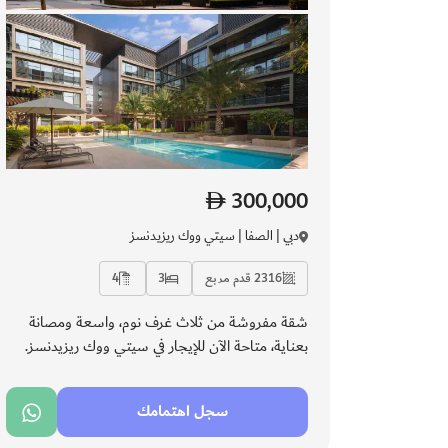
300,000
دبي | الصفا | سيتي ووك ريزيدنسز
2316 قدم مربع
3
4
شقة مفروشة من ثلاث غرف نوم، واسعة ومصانة
بعناية، متاحة الآن للإيجار في سيتي ووك ريزيدنسز.
يوفّر المجمّع السكني خدمة كونسيرج وأمنًا على مدار
الساعة مع إدارة مرافق عالية الكفاءة، مما يعزز راحة
سجل اهتمامك
المقيمين. تتميز بتشطيبات أنيقة ومساحات معيشة
متوازنة، وهي الخيار الأمثل للعائلات الباحثة عن الراحة