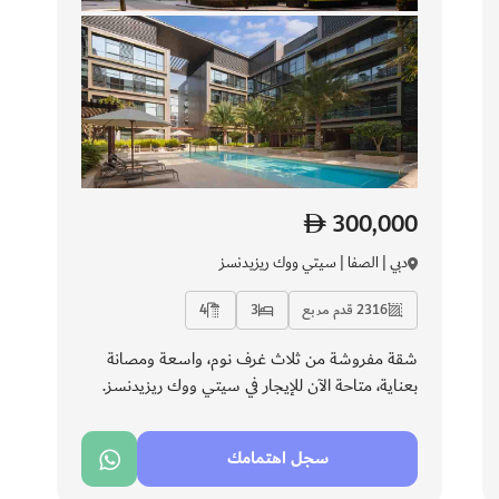
300,000
دبي | الصفا | سيتي ووك ريزيدنسز
2316 قدم مربع
3
4
شقة مفروشة من ثلاث غرف نوم، واسعة ومصانة
بعناية، متاحة الآن للإيجار في سيتي ووك ريزيدنسز.
يوفّر المجمّع السكني خدمة كونسيرج وأمنًا على مدار
الساعة مع إدارة مرافق عالية الكفاءة، مما يعزز راحة
سجل اهتمامك
المقيمين. تتميز بتشطيبات أنيقة ومساحات معيشة
متوازنة، وهي الخيار الأمثل للعائلات الباحثة عن الراحة