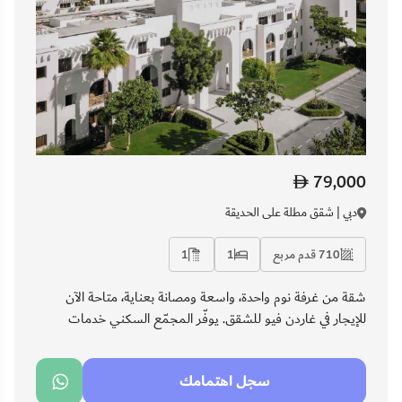
79,000
دبي | شقق مطلة على الحديقة
710 قدم مربع
1
1
شقة من غرفة نوم واحدة، واسعة ومصانة بعناية، متاحة الآن
للإيجار في غاردن فيو للشقق. يوفّر المجمّع السكني خدمات
كونسيرج وأمنًا على مدار الساعة مع إدارة مرافق عالية الكفاءة،
مما يمنح المقيمين راحة وطمأنينة. بتشطيبات أنيقة ومساحة
سجل اهتمامك
معيشة متوازنة، تُعد الخيار المثالي لمن يبحثون عن الراحة