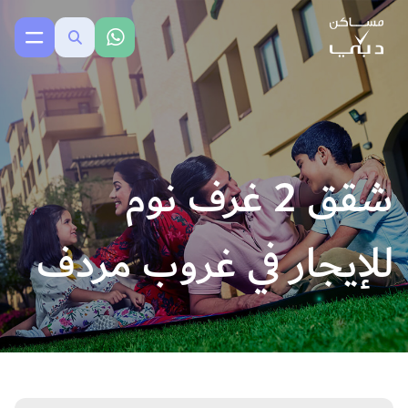
شقق 2 غرف نوم
للإيجار في غروب مردف