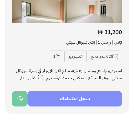
31,200
دبي | ورسان 1 | إنترناشيونال سيتي
628 قدم مربع
الاستوديو
1
استوديو واسع ومصان بعناية، متاح الآن للإيجار في إنترناشيونال
سيتي. يوفّر المجمّع السكني خدمة كونسيرج وأمنًا على مدار
الساعة مع إدارة مرافق عالية الكفاءة، مما يمنح المقيمين راحة
وطمأنينة. بتشطيبات عصرية ومساحة عملية، يُعد الخيار الأمثل
سجل اهتمامك
للأفراد الباحثين عن الراحة والجودة.