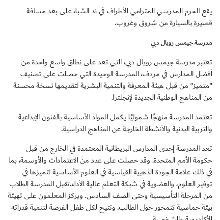
يقع الحرم المدرسي المترامي الأطراف في ند الشبا، على بعد مسافة
قصيرة بالسيارة من شروق وغروب.
مدرسة جيمس رويال دبي
تعتبر مدرسة جيمس رويال دبي، التي تعد على نطاق واسع واحدة من
أفضل المدارس في مردف، المدرسة الوحيدة التي حصلت على تصنيف
"متميز" من قبل هيئة المعرفة والتنمية البشرية لتقديمها نسخة محسنة
من المناهج الوطنية الجديدة لإنجلترا.
تعتمد المدرسة منهجًا شموليًا يكمل المواد الأساسية بالفنون الإبداعية
والتربية البدنية والأنشطة الخارجة عن المناهج الدراسية.
تعد المدرسة إحدى المدارس البريطانية المعتمدة في الخارج من قبل
حكومة الأمم المتحدة. وقد حصلت على عدد من الاعتمادات والأوسمة، بما
في ذلك علامة الجودة الذهبية القياسية في العلوم الأساسية لتميزها في
توفير العلوم، والعضوية في شبكة التعلم عالية الأداء.تقبل المدرسة الطلاب
من المرحلة التأسيسية وحتى الصف السادس. ويركز المعلمون على تهيئة
بيئة حماسية تتمحور حول الطالب، وتتيح لكل طفل الفرصة لتنمية قدراته
الأكاديمية والشخصية.