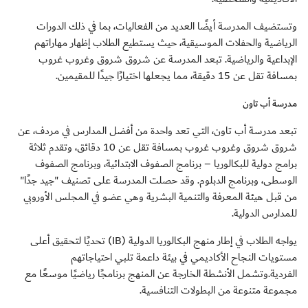
وتستضيف المدرسة أيضًا العديد من الفعاليات، بما في ذلك الدورات
الرياضية والحفلات الموسيقية، حيث يستطيع الطلاب إظهار مهاراتهم
الإبداعية والرياضية. تبعد المدرسة عن شروق شروق وغروب غروب
بمسافة تقل عن 15 دقيقة، مما يجعلها اختيارًا جيدًا للمقيمين.
مدرسة أب تاون
تبعد مدرسة أب تاون، التي تعد واحدة من أفضل المدارس في مردف، عن
شروق شروق وغروب غروب بمسافة تقل عن 10 دقائق، وتقدم ثلاثة
برامج دولية للبكالوريا – برنامج الصفوف الابتدائية، وبرنامج الصفوف
الوسطى، وبرنامج الدبلوم. وقد حصلت المدرسة على تصنيف "جيد جدًا"
من قبل هيئة المعرفة والتنمية البشرية وهي عضو في المجلس الأوروبي
للمدارس الدولية.
يواجه الطلاب في إطار منهج البكالوريا الدولية (IB) تحديًا لتحقيق أعلى
مستويات النجاح الأكاديمي في بيئة داعمة تلبي احتياجاتهم
الفردية.وتشمل الأنشطة الخارجة عن المنهج برنامجًا رياضيًا موسعًا مع
مجموعة متنوعة من البطولات التنافسية.